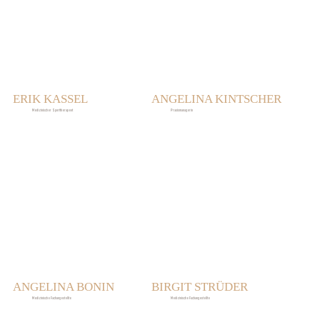
ERIK KASSEL
ANGELINA KINTSCHER
Medizinischer Sporttherapeut
Praxismanagerin
ANGELINA BONIN
BIRGIT STRÜDER
Medizinische Fachangestellte
Medizinische Fachangestellte