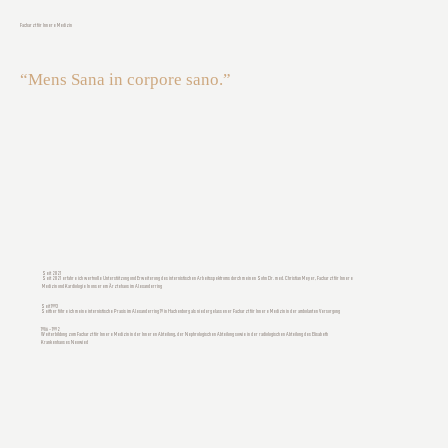
Facharzt für Innere Medizin
“Mens Sana in corpore sano.”
Seit 2021
Seit 2021 erfahre ich wertvolle Unterstützung und Erweiterung des internistischen Arbeitsspektrums durch meinen Sohn Dr. med. Christian Meyer, Facharzt für Innere
Medizin und Kardiologie In unserem Ärztehaus im Alexanderring
Seit 1993
Seither führe ich meine internistische Praxis im Alexanderring 19 in Hachenburg als niedergelassener Facharzt für Innere Medizin in der ambulanten Versorgung
1986 - 1992
Weiterbildung zum Facharzt für Innere Medizin in der Inneren Abteilung, der Nephrologischen Abteilung sowie in der radiologischen Abteilung des Elisabeth
Krankenhauses Neuwied