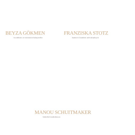
BEYZA GÖKMEN
FRANZISKA STOTZ
Auszubildende zur medizinischen Fachangestellten
Examinierte Gesundheits- und Krankenpflegerin
MANOU SCHUITMAKER
Fachkraft im Gesundheitswesen