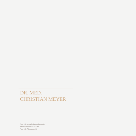
DR. MED.
CHRISTIAN MEYER
Facharzt für Innere Medizin und Kardiologie
Stoßwellentherapie DIGEST e.V.
Facharzt für Allgemeinmedizin