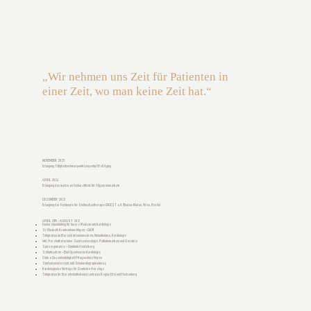
„Wir nehmen uns Zeit für Patienten in
einer Zeit, wo man keine Zeit hat.“
NOVEMBER 2025
Erlangung Tätigkeitsschwerpunkt Longevity/Well Aging
APRIL 2024
Erlangung des weiteren Facharzttitels für Allgemeinmedizin
DEZEMBER 2023
Erlangung der Fachkunde für Stoßwellentherapie DIGEST e.V. (Baden-Baden, Wien, Berlin)
APRIL 2015 - AUGUST 2021
Facharztausbildung für Innere Medizin und Kardiologie
St. Elisabeth Krankenhaus Mayen – GKM
Tätigkeiten im Bereich Intensivmedizin, Notaufnahme, Kardiologie
inkl. Herzkatheterlabor, Gastroenterologie, Palliativmedizin und Geriatrie
Spiroergometrie – Uniklinik Heidelberg
Schlafmedizin – Bad Oyenhausen Kardiologie
3 Jahre Dozententätigkeit Pflegeschule Mayen
Studentenunterricht, inkl. Echokardiographiekurse
Kardiologische Vorträge für Deutsche Herztage
Tätigkeiten für Bereitschaftsdienstzentralen Region Eifel und Hachenburg