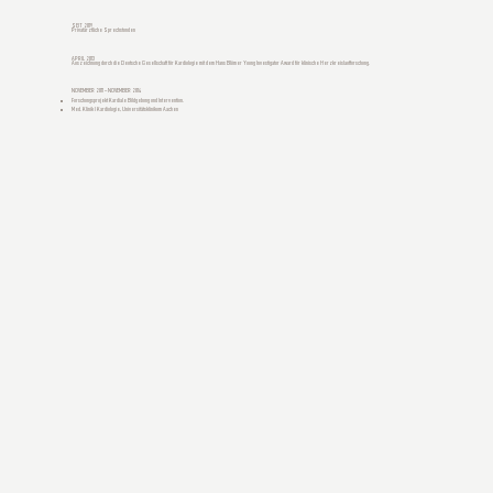
SEIT 2019
Privatärztliche Sprechstunden
APRIL 2013
Auszeichnung durch die Deutsche Gesellschaft für Kardiologie mit dem Hans Blömer Young Investigator Award für klinische Herzkreislaufforschung.
NOVEMBER 2011 – NOVEMBER 2014
Forschungsprojekt Kardiale Bildgebung und Intervention.
Med. Klinik I Kardiologie, Universitätsklinikum Aachen