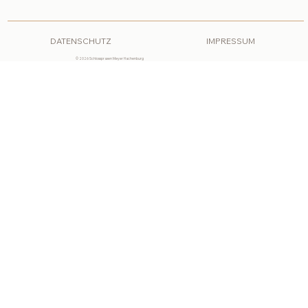
DATENSCHUTZ
IMPRESSUM
© 2026 Schlosspraxen Meyer Hachenburg