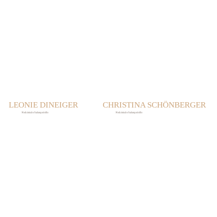
LEONIE DINEIGER
CHRISTINA SCHÖNBERGER
Medizinische Fachangestellte
Medizinische Fachangestellte