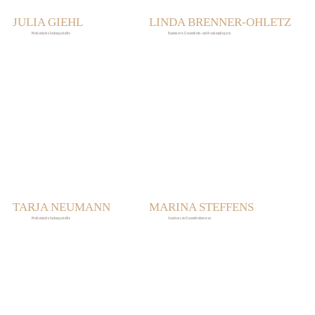
JULIA GIEHL
LINDA BRENNER-OHLETZ
Medizinische Fachangestellte
Examinierte Gesundheits- und Krankenpflegerin
TARJA NEUMANN
MARINA STEFFENS
Medizinische Fachangestellte
Assistenz im Gesundheitswesen