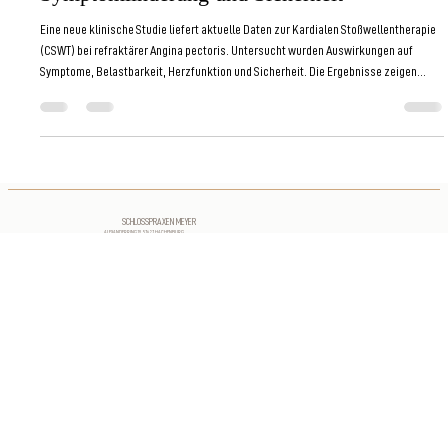
Studiendaten zur Belastbarkeit,
Symptomlinderung und Sicherheit
Eine neue klinische Studie liefert aktuelle Daten zur Kardialen Stoßwellentherapie
(CSWT) bei refraktärer Angina pectoris. Untersucht wurden Auswirkungen auf
Symptome, Belastbarkeit, Herzfunktion und Sicherheit. Die Ergebnisse zeigen
weniger Angina-Beschwerden, verbesserte Alltagsbelastbarkeit und ein sehr gutes
Sicherheitsprofil. Die CSWT wird damit als ergänzende Therapieoption weiter
gestützt.
SCHLOSSPRAXEN MEYER
ALEXANDERRING 19, 57627 HACHENBURG
FOLGEN SIE UNS
KONTAKT