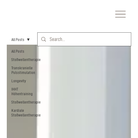
All Posts
All Posts
Stoßwellentherapie
Transkranielle
Pulsstimulation
Longevity
IHHT
Höhentraining
Stoßwellentherapie
Kardiale
Stoßwellentherapie