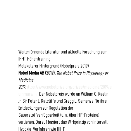
Weiterführende Literatur und aktuelle Forschung zum 
IHHT Höhentraining
Molekularer Hintergrund (Nobelpreis 2019)
Nobel Media AB (2019).
The Nobel Prize in Physiology or 
Medicine 
2019.
https://www.nobelprize.org/prizes/medicine/2019/s
ummary/→
 Der Nobelpreis wurde an William G. Kaelin 
Jr, Sir Peter J. Ratcliffe und Gregg L. Semenza für ihre 
Entdeckungen zur Regulation der 
Sauerstoffverfügbarkeit (u. a. über HIF-Proteine) 
verliehen. Darauf basiert das Wirkprinzip von Intervall-
Hypoxie-Verfahren wie IHHT.