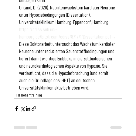
beitragen kann.
Unland, D. (2020). Neuritenwachstum kardialer Neurone 
unter Hypoxiebedingungen (Dissertation). 
Universitätsklinikum Hamburg-Eppendorf, Hamburg. 
https://ediss.sub.uni-
hamburg.de/bitstream/ediss/8717/1/Dissertation.pdf→
Diese Doktorarbeit untersucht das Wachstum kardialer 
Neurone unter reduzierten Sauerstoffbedingungen und 
liefert damit wichtige Einblicke in die zellbiologischen 
und neurokardiologischen Aspekte von Hypoxie. Sie 
verdeutlicht, dass die Hypoxieforschung (und somit 
auch die Grundlage des IHHT) an deutschen 
Universitätskliniken aktiv betrieben wird.
IHHT Höhentraining