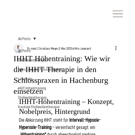
All Posts
Dr. med. Christian Meyer
2. Mai 2025
6 Min. Lesezeit
All Posts
IHHT Höhentraining: Wie wir
Stoßwellentherapie
die IHHT Therapie in den
Transkranielle Pulsstimulation
Schlosspraxen in Hachenburg
Longevity
IHHT Höhentraining
einsetzen
Stoßwellentherapie
IHHT-Höhentraining – Konzept, 
Kardiale Stoßwellentherapie
Nobelpreis, Hintergrund
Die Abkürzung IHHT steht für
 Intervall-Hypoxie-
Hyperoxie-Training 
– vereinfacht gesagt: ein 
„Höhentraining“
 durch abwechselnd niedrige 