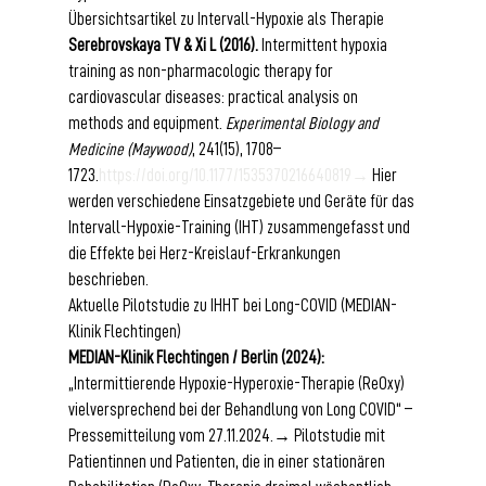
Übersichtsartikel zu Intervall-Hypoxie als Therapie
Serebrovskaya TV & Xi L (2016).
 Intermittent hypoxia 
training as non-pharmacologic therapy for 
cardiovascular diseases: practical analysis on 
methods and equipment. 
Experimental Biology and 
Medicine (Maywood)
, 241(15), 1708–
1723.
https://doi.org/10.1177/1535370216640819→
 Hier 
werden verschiedene Einsatzgebiete und Geräte für das 
Intervall-Hypoxie-Training (IHT) zusammengefasst und 
die Effekte bei Herz-Kreislauf-Erkrankungen 
beschrieben.
Aktuelle Pilotstudie zu IHHT bei Long-COVID (MEDIAN-
Klinik Flechtingen)
MEDIAN-Klinik Flechtingen / Berlin (2024):
„Intermittierende Hypoxie-Hyperoxie-Therapie (ReOxy) 
vielversprechend bei der Behandlung von Long COVID“ – 
Pressemitteilung vom 27.11.2024.→ Pilotstudie mit 
Patientinnen und Patienten, die in einer stationären 