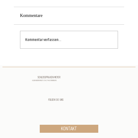
Kommentare
Kommentar verfassen...
SCHLOSSPRAXEN MEYER
ALEXANDERRING 19, 57627 HACHENBURG
Podcast mit Dr. Christian Meyer über Herzgesundhe
Prävention und moderne Herzmedizin
FOLGEN SIE UNS
KONTAKT