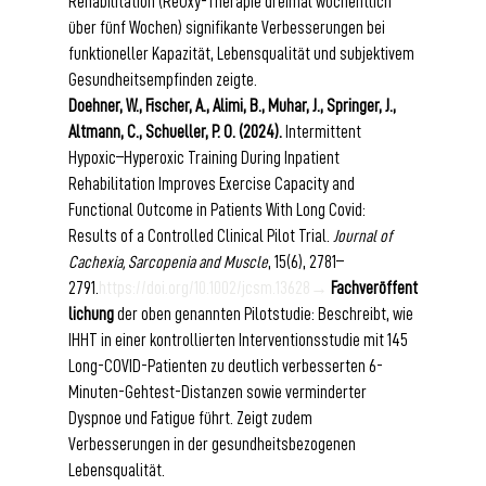
Rehabilitation (ReOxy-Therapie dreimal wöchentlich 
über fünf Wochen) signifikante Verbesserungen bei 
funktioneller Kapazität, Lebensqualität und subjektivem 
Gesundheitsempfinden zeigte.
Doehner, W., Fischer, A., Alimi, B., Muhar, J., Springer, J., 
Altmann, C., Schueller, P. O. (2024).
 Intermittent 
Hypoxic–Hyperoxic Training During Inpatient 
Rehabilitation Improves Exercise Capacity and 
Functional Outcome in Patients With Long Covid: 
Results of a Controlled Clinical Pilot Trial. 
Journal of 
Cachexia, Sarcopenia and Muscle
, 15(6), 2781–
2791.
https://doi.org/10.1002/jcsm.13628→
Fachveröffent
lichung
 der oben genannten Pilotstudie: Beschreibt, wie 
IHHT in einer kontrollierten Interventionsstudie mit 145 
Long-COVID-Patienten zu deutlich verbesserten 6-
Minuten-Gehtest-Distanzen sowie verminderter 
Dyspnoe und Fatigue führt. Zeigt zudem 
Verbesserungen in der gesundheitsbezogenen 
Lebensqualität.