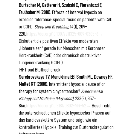
Burtscher M, Gatterer H, Szubski C, Pierantozzi E, 
Faulhaber M (2010).
 Effects of interval hypoxia on 
exercise tolerance: special focus on patients with CAD 
or COPD. 
Sleep and Breathing
, 14(1), 209–
220.
https://doi.org/10.1007/s11325-009-0305-6→
Diskutiert die positiven Effekte von moderaten 
„Höhenreizen“ gerade für Menschen mit Koronarer 
Herzkrankheit (CAD) oder chronisch obstruktiver 
Lungenerkrankung (COPD).
IHHT und Bluthochdruck
Serebrovskaya TV, Manukhina EB, Smith ML, Downey HF, 
Mallet RT (2008).
 Intermittent hypoxia: cause of or 
therapy for systemic hypertension? 
Experimental 
Biology and Medicine (Maywood)
, 233(8), 857–
866.
https://doi.org/10.3181/0802-MR-52→
 Beschreibt 
die unterschiedlichen Effekte hypoxischer Phasen auf 
das kardiovaskuläre System und zeigt, wie ein 
kontrolliertes Hypoxie-Training zur Blutdruckregulation 