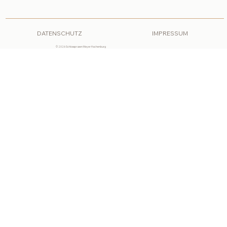
DATENSCHUTZ
IMPRESSUM
© 2026 Schlosspraxen Meyer Hachenburg