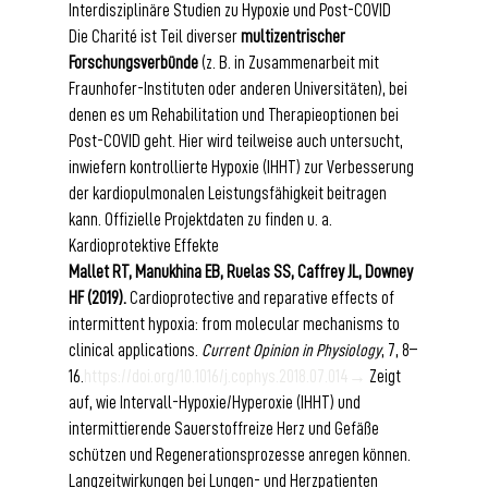
Interdisziplinäre Studien zu Hypoxie und Post-COVID
Die Charité ist Teil diverser 
multizentrischer 
Forschungsverbünde
 (z. B. in Zusammenarbeit mit 
Fraunhofer-Instituten oder anderen Universitäten), bei 
denen es um Rehabilitation und Therapieoptionen bei 
Post-COVID geht. Hier wird teilweise auch untersucht, 
inwiefern kontrollierte Hypoxie (IHHT) zur Verbesserung 
der kardiopulmonalen Leistungsfähigkeit beitragen 
kann. Offizielle Projektdaten zu finden u. a. 
Kardioprotektive Effekte
Mallet RT, Manukhina EB, Ruelas SS, Caffrey JL, Downey 
HF (2019).
 Cardioprotective and reparative effects of 
intermittent hypoxia: from molecular mechanisms to 
clinical applications. 
Current Opinion in Physiology
, 7, 8–
16.
https://doi.org/10.1016/j.cophys.2018.07.014→
 Zeigt 
auf, wie Intervall-Hypoxie/Hyperoxie (IHHT) und 
intermittierende Sauerstoffreize Herz und Gefäße 
schützen und Regenerationsprozesse anregen können.
Langzeitwirkungen bei Lungen- und Herzpatienten