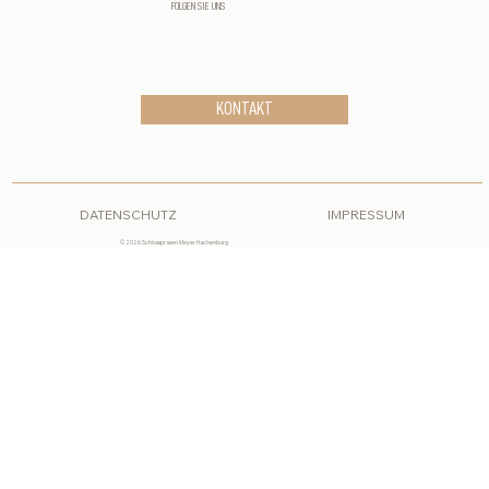
FOLGEN SIE UNS
KONTAKT
DATENSCHUTZ
IMPRESSUM
© 2026 Schlosspraxen Meyer Hachenburg