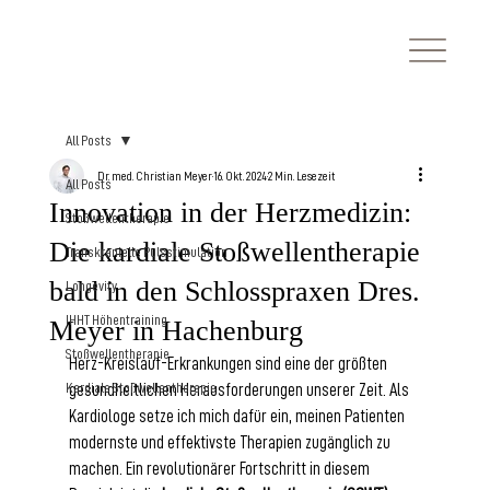
All Posts
Dr. med. Christian Meyer
16. Okt. 2024
2 Min. Lesezeit
All Posts
Innovation in der Herzmedizin:
Stoßwellentherapie
Die kardiale Stoßwellentherapie
Transkranielle Pulsstimulation
bald in den Schlosspraxen Dres.
Longevity
IHHT Höhentraining
Meyer in Hachenburg
Stoßwellentherapie
Herz-Kreislauf-Erkrankungen sind eine der größten 
Kardiale Stoßwellentherapie
gesundheitlichen Herausforderungen unserer Zeit. Als 
Kardiologe setze ich mich dafür ein, meinen Patienten 
modernste und effektivste Therapien zugänglich zu 
machen. Ein revolutionärer Fortschritt in diesem 