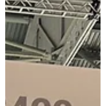
Kardiale Stoßwellentherapie (CSWT): Neue
Studiendaten zur Belastbarkeit,
Symptomlinderung und Sicherheit
Eine neue klinische Studie liefert aktuelle Daten zur Kardialen Stoßwellentherapie
(CSWT) bei refraktärer Angina pectoris. Untersucht wurden Auswirkungen auf
Symptome, Belastbarkeit, Herzfunktion und Sicherheit. Die Ergebnisse zeigen
weniger Angina-Beschwerden, verbesserte Alltagsbelastbarkeit und ein sehr gutes
Sicherheitsprofil. Die CSWT wird damit als ergänzende Therapieoption weiter
gestützt.