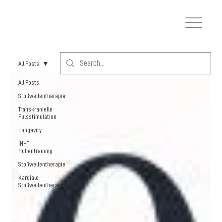
All Posts
All Posts
Stoßwellentherapie
Transkranielle
Pulsstimulation
Longevity
IHHT
Höhentraining
Stoßwellentherapie
Kardiale
Stoßwellentherapie