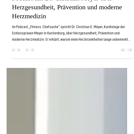
16. März
2 Min. Lesezeit
Podcast mit Dr. Christian Meyer über
Herzgesundheit, Prävention und moderne
Herzmedizin
Im Podcast „Fitness: Chefsache“ spricht Dr. Christian G. Meyer, Kardiologe der
Schlosspraxen Meyer in Hachenburg, über Herzgesundheit, Prävention und
moderne Herzmedizin. Er erklärt, warum viele Herzkrankheiten lange unbemerkt
entstehen und weshalb Prävention, Leistungsdiagnostik und neue Therapieansätze
wie die kardiale Stoßwellen-Therapie eine immer wichtigere Rolle für ein gesundes
und leistungsfähiges Herz spielen.